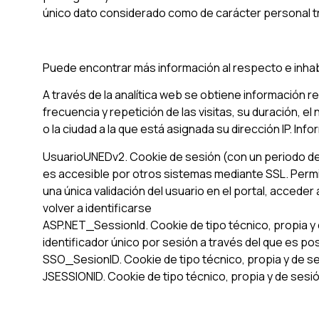
único dato considerado como de carácter personal trat
Puede encontrar más información al respecto e inhab
A través de la analítica web se obtiene información r
frecuencia y repetición de las visitas, su duración, el 
o la ciudad a la que está asignada su dirección IP. Inf
UsuarioUNEDv2. Cookie de sesión (con un periodo de v
es accesible por otros sistemas mediante SSL. Permi
una única validación del usuario en el portal, accede
volver a identificarse
ASP.NET_SessionId. Cookie de tipo técnico, propia y
identificador único por sesión a través del que es pos
SSO_SesionID. Cookie de tipo técnico, propia y de ses
JSESSIONID. Cookie de tipo técnico, propia y de sesi