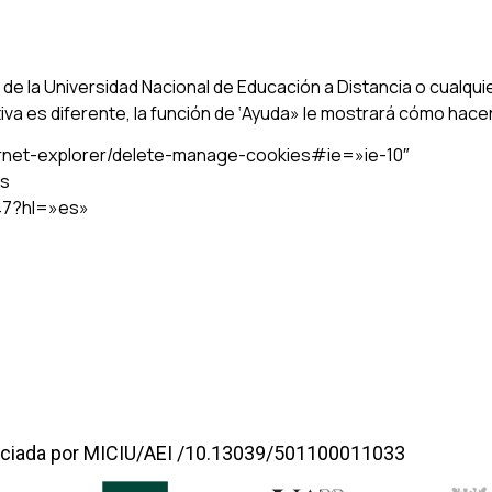
 de la Universidad Nacional de Educación a Distancia o cualqui
va es diferente, la función de ‘Ayuda» le mostrará cómo hacer
ternet-explorer/delete-manage-cookies#ie=»ie-10″
es
47?hl=»es»
ciada por MICIU/AEI /10.13039/501100011033